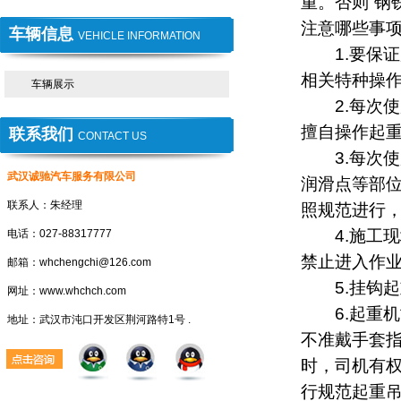
重。否则“钢
注意哪些事项
车辆信息
VEHICLE INFORMATION
1.要保证
相关特种操
车辆展示
2.每次使
擅自操作起
联系我们
CONTACT US
3.每次使
武汉诚驰汽车服务有限公司
润滑点等部位
联系人：朱经理
照规范进行
4.施工现
电话：027-88317777
禁止进入作
邮箱：whchengchi@126.com
5.挂钩起重
网址：www.whchch.com
6.起重机
地址：武汉市沌口开发区荆河路特1号 .
不准戴手套
时，司机有权
行规范起重