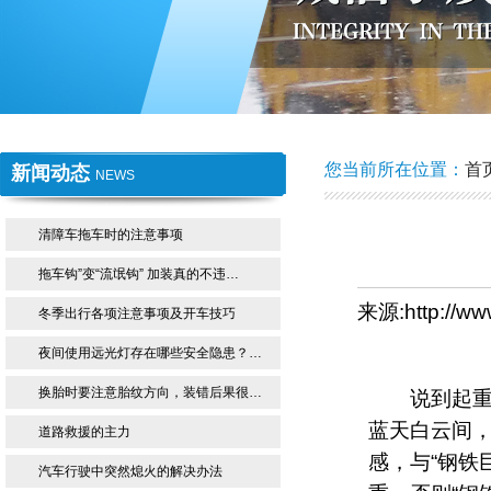
1
2
您当前所在位置：
首
新闻动态
NEWS
清障车拖车时的注意事项
拖车钩”变“流氓钩” 加装真的不违…
来源:http://w
冬季出行各项注意事项及开车技巧
夜间使用远光灯存在哪些安全隐患？…
换胎时要注意胎纹方向，装错后果很…
说到起重机
蓝天白云间
道路救援的主力
感，与“钢铁
汽车行驶中突然熄火的解决办法