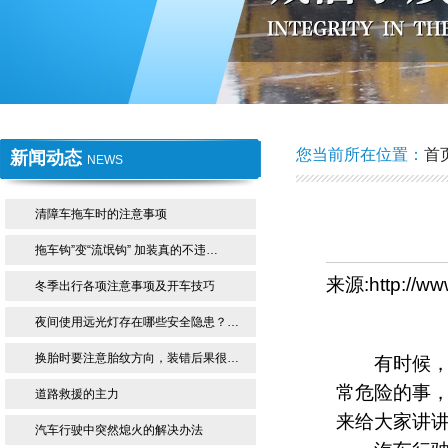
1
2
您当前所在位置：
首
新闻动态
NEWS
清障车拖车时的注意事项
拖车钩”变“流氓钩” 加装真的不违…
来源:http://w
冬季出行各项注意事项及开车技巧
夜间使用远光灯存在哪些安全隐患？…
换胎时要注意胎纹方向，装错后果很…
有时候，我
常危险的事
道路救援的主力
来给大家讲
汽车行驶中突然熄火的解决办法