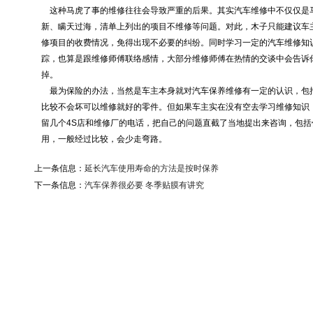
这种马虎了事的维修往往会导致严重的后果。其实汽车维修中不仅仅是
新、瞒天过海，清单上列出的项目不维修等问题。对此，木子只能建议车
修项目的收费情况，免得出现不必要的纠纷。同时学习一定的汽车维修知
踪，也算是跟维修师傅联络感情，大部分维修师傅在热情的交谈中会告诉
掉。
最为保险的办法，当然是车主本身就对汽车保养维修有一定的认识，包
比较不会坏可以维修就好的零件。但如果车主实在没有空去学习维修知识
留几个4S店和维修厂的电话，把自己的问题直截了当地提出来咨询，包
用，一般经过比较，会少走弯路。
上一条信息：
延长汽车使用寿命的方法是按时保养
下一条信息：
汽车保养很必要 冬季贴膜有讲究