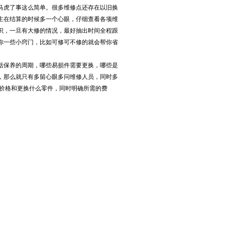
马虎了事这么简单。很多维修点还存在以旧换
主在结算的时候多一个心眼，仔细查看各项维
识，一旦有大修的情况，最好抽出时间全程跟
你一些小窍门，比如可修可不修的就会帮你省
括保养的周期，哪些易损件需要更换，哪些是
，那么就只有多留心眼多问维修人员，同时多
括价格和更换什么零件，同时明确所需的费