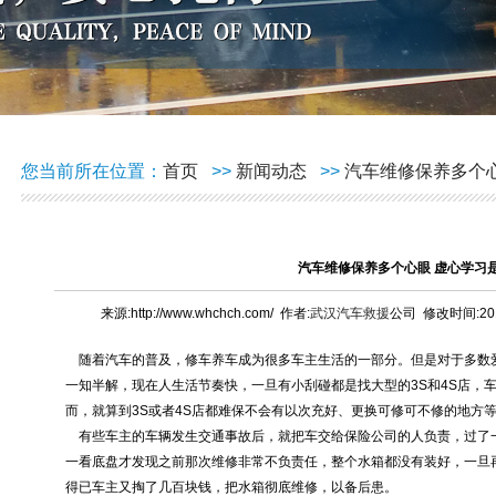
您当前所在位置：
首页
>>
新闻动态
>>
汽车维修保养多个
汽车维修保养多个心眼 虚心学习
来源:http://www.whchch.com/ 作者:
武汉汽车救援
公司 修改时间:2015
随着汽车的普及，修车养车成为很多车主生活的一部分。但是对于多数
一知半解，现在人生活节奏快，一旦有小刮碰都是找大型的3S和4S店，
而，就算到3S或者4S店都难保不会有以次充好、更换可修可不修的地方
有些车主的车辆发生交通事故后，就把车交给保险公司的人负责，过了
一看底盘才发现之前那次维修非常不负责任，整个水箱都没有装好，一旦
得已车主又掏了几百块钱，把水箱彻底维修，以备后患。