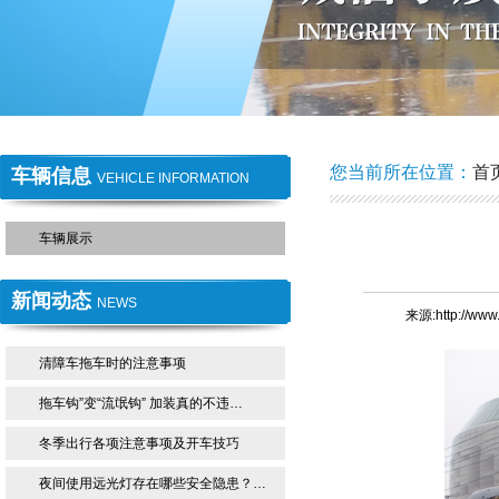
1
2
您当前所在位置：
首
车辆信息
VEHICLE INFORMATION
车辆展示
新闻动态
NEWS
来源:http://ww
清障车拖车时的注意事项
拖车钩”变“流氓钩” 加装真的不违…
冬季出行各项注意事项及开车技巧
夜间使用远光灯存在哪些安全隐患？…