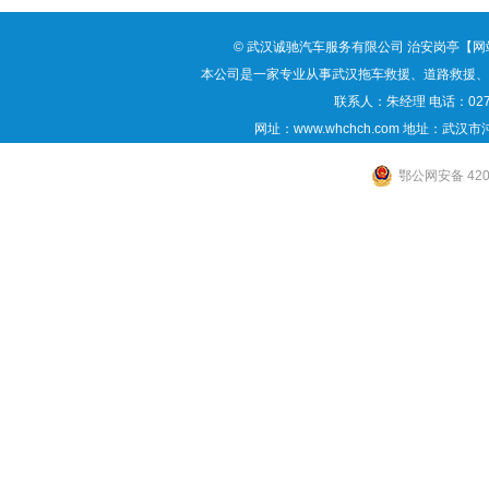
©
武汉诚驰汽车服务有限公司
治安岗亭
【
网
本公司是一家专业从事
武汉拖车救援
、道路救援、
联系人：朱经理 电话：027-88
网址：www.whchch.com 地址：武
鄂公网安备 4201