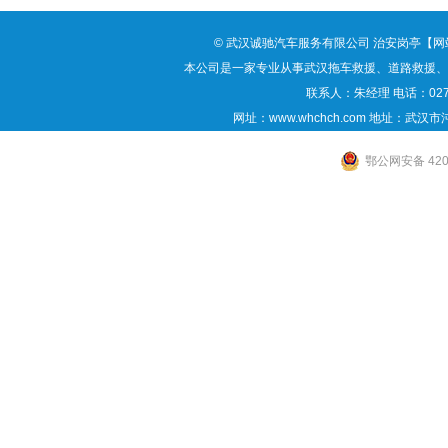
©
武汉诚驰汽车服务有限公司
治安岗亭
【
网
本公司是一家专业从事
武汉拖车救援
、道路救援、
联系人：朱经理 电话：027-88
网址：www.whchch.com 地址：武
鄂公网安备 4201