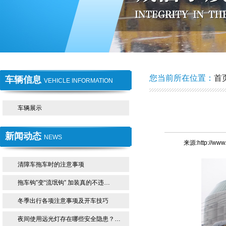
1
2
您当前所在位置：
首
车辆信息
VEHICLE INFORMATION
车辆展示
新闻动态
NEWS
来源:http://ww
清障车拖车时的注意事项
拖车钩”变“流氓钩” 加装真的不违…
冬季出行各项注意事项及开车技巧
夜间使用远光灯存在哪些安全隐患？…